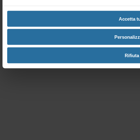
procedi come segue: clicca sulla voce Impostazioni in basso
a...
Accetta tu
Netsons.com Network | Copyright Netsons s.r.l. 2026 | CF/P.IVA
01838660684 | Tel
+39 085 4510052
| Fax +39 085 9112033 |
Autorizzazione Ministeriale PTT 0007112 del 30/01/2013
Personaliz
Rifiuta