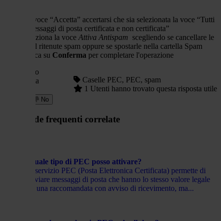
all voce “Accetta” accertarsi che sia selezionata la voce “Tutti
i messaggi di posta certificata e non certificata”
seleziona la voce
Attiva Antispam
scegliendo se cancellare le
mail ritenute spam oppure se spostarle nella cartella Spam
clicca su
Conferma
per completare l'operazione
Hai trovato
Caselle PEC, PEC, spam
utile questa
1 Utenti hanno trovato questa risposta utile
risposta?
Sì
No
Domande frequenti correlate
Quale tipo di PEC posso attivare?
Il servizio PEC (Posta Elettronica Certificata) permette di
inviare messaggi di posta che hanno lo stesso valore legale
di una raccomandata con avviso di ricevimento, ma...