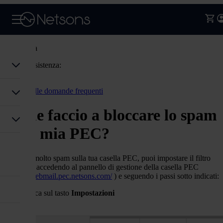
Assistenza
Codice assistenza:
Accedi
Torna alle domande frequenti
Come faccio a bloccare lo spam
sulla mia PEC?
Se ricevi molto spam sulla tua casella PEC, puoi impostare il filtro
anti-spam accedendo al pannello di gestione della casella PEC
(
https://webmail.pec.netsons.com/
)
e seguendo i passi sotto indicati:
clicca sul tasto
Impostazioni