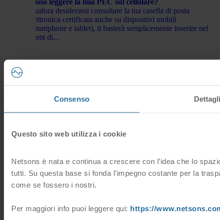
Posso leggere la mia PEC sul cellulare?
Qualora desiderassi consultare la tua casella di posta
elettronica certificata anche su dispositivi mobili
(smartphone e tablet), ti basterà semplicemente inserire nel
client di...
Come aumento lo spazio della mia PEC?
Qualora avessi necessità di aumentare lo spazio della tua
casella PEC, puoi procedere come segue: accedi alla tua
Area Clienti Netsons clicca sul tasto a sinistra PEC...
Consenso
Dettagl
Come creare sulla mia PEC una cartella per le fatture
Questo sito web utilizza i cookie
elettroniche?
Attraverso il pannello di gestione della tua casella PEC puoi
attivare il servizio di “Leggi Fatture” che ti permette di
Netsons è nata e continua a crescere con l’idea che lo spazio 
creare sulla tua Webmail PEC la cartella “Fatture...
tutti. Su questa base si fonda l’impegno costante per la trasp
come se fossero i nostri.
Come creo la firma per la mia PEC?
Per maggiori info puoi leggere qui:
https://www.netsons.com
Per creare la firma della tua casella PEC, accedi alla
Webmail della PEC (https://webmail.pec.netsons.com/) e