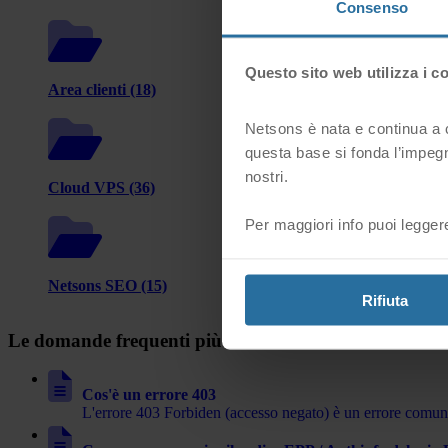
Consenso
Questo sito web utilizza i c
Area clienti (18)
Assistenza (6)
Netsons è nata e continua a cr
questa base si fonda l’impegn
nostri.
Cloud VPS (36)
cPanel (87)
Per maggiori info puoi legger
Netsons SEO (15)
Privacy (9)
Rifiuta
Le domande frequenti più visitate
Cos'è un errore 403
L'errore 403 Forbiden (accesso negato) è un errore comune q