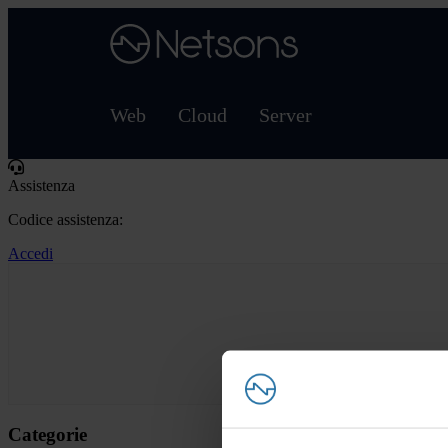
Web
Cloud
Server
Assistenza
Codice assistenza:
Accedi
Categorie