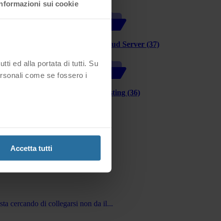
Informazioni sui cookie
ertificati SSL (20)
Cloud Server (37)
i ed alla portata di tutti. Su
ersonali come se fossero i
atture/Pagamenti (13)
Hosting (36)
Accetta tutti
ta cercando di collegarsi non da il...