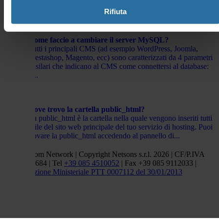
script). In questi casi digitando il tuo sito, potresti...
Rifiuta
Come faccio a cambiare il server MySQL?
Tutti i principali CMS (ad esempio WordPress, Joomla,
Prestashop, Magento, ecc) sono caratterizzati da 4 parametri
basilari che indicano al CMS come connettersi al database:
il...
Dove trovo la cartella public_html?
La public_html è la cartella nella quale vengono inseriti tutti
i file del sito web principale del tuo servizio di hosting. Puoi
trovare la public_html accedendo al pannello di...
Netsons.com Network | Copyright Netsons s.r.l. 2026 | CF/P.IVA
01838660684 | Tel
+39 085 4510052
| Fax +39 085 9112033 |
Autorizzazione Ministeriale PTT 0007112 del 30/01/2013