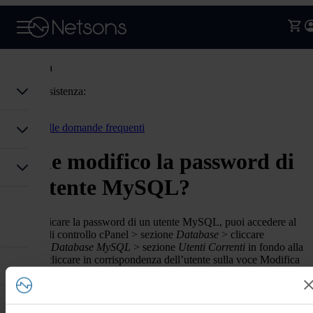
Assistenza
Codice assistenza:
Accedi
Torna alle domande frequenti
Come modifico la password di
un utente MySQL?
Per modificare la password di un utente MySQL, puoi accedere al
pannello di controllo cPanel > sezione
Database
> cliccare
sull’icona
Database MySQL
> sezione
Utenti Correnti
in fondo alla
pagina > cliccare in corrispondenza dell’utente sulla voce Modifica
Password.
Hai trovato
cPanel, password, utente
utile questa