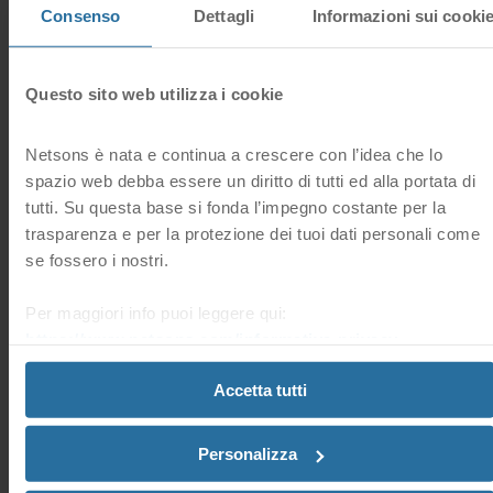
0 Utenti hanno trovato questa risposta utile
risposta?
Consenso
Dettagli
Informazioni sui cooki
Sì
No
Domande frequenti correlate
Questo sito web utilizza i cookie
Netsons è nata e continua a crescere con l’idea che lo
Dove visualizzo l’indirizzo IP del mio sito su cPanel?
spazio web debba essere un diritto di tutti ed alla portata di
L’indirizzo IP di un sito web è visualizzabile accedendo al
tutti. Su questa base si fonda l’impegno costante per la
pannello di controllo cPanel > sezione Informazioni
Generali (in alto a destra).
trasparenza e per la protezione dei tuoi dati personali come
se fossero i nostri.
Come gestisco i file con cPanel?
Per maggiori info puoi leggere qui:
Grazie alla funzionalità “Gestione File”, puoi gestire tutti i
https://www.netsons.com/informativa-privacy
.
file del tuo servizio di hosting direttamente dal pannello di
controllo cPanel. A tal proposito, puoi accedere...
Accetta tutti
Dove trovo gli errori del mio sito?
Personalizza
A volte può capitare che un sito web non sia visibile a
seguito di errori legati al codice del sito (tema, plugin,