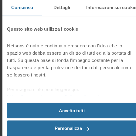
14 Utenti hanno trovato questa risposta utile
risposta?
Consenso
Dettagli
Informazioni sui cooki
Sì
No
Domande frequenti correlate
Questo sito web utilizza i cookie
Netsons è nata e continua a crescere con l’idea che lo
spazio web debba essere un diritto di tutti ed alla portata di
Dove visualizzo l’indirizzo IP del mio sito su cPanel?
L’indirizzo IP di un sito web è visualizzabile accedendo al
tutti. Su questa base si fonda l’impegno costante per la
pannello di controllo cPanel > sezione Informazioni
trasparenza e per la protezione dei tuoi dati personali come
Generali (in alto a destra).
se fossero i nostri.
Per maggiori info puoi leggere qui:
Come gestisco i file con cPanel?
https://www.netsons.com/informativa-privacy
.
Grazie alla funzionalità “Gestione File”, puoi gestire tutti i
file del tuo servizio di hosting direttamente dal pannello di
controllo cPanel. A tal proposito, puoi accedere...
Accetta tutti
Personalizza
Dove trovo gli errori del mio sito?
A volte può capitare che un sito web non sia visibile a