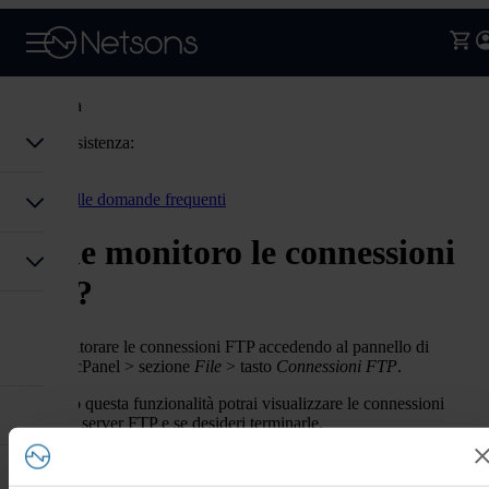
Assistenza
Codice assistenza:
Accedi
Torna alle domande frequenti
Come monitoro le connessioni
FTP?
Puoi monitorare le connessioni FTP accedendo al pannello di
controllo cPanel > sezione
File
> tasto
Connessioni FTP
.
Attraverso questa funzionalità potrai visualizzare le connessioni
correnti al server FTP e se desideri terminarle.
Hai trovato
cPanel, FTP
utile questa