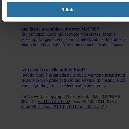
seguito di errori legati al codice del sito (tema, plugin,
script). In questi casi digitando il tuo sito, potresti...
Rifiuta
Come faccio a cambiare il server MySQL?
Tutti i principali CMS (ad esempio WordPress, Joomla,
Prestashop, Magento, ecc) sono caratterizzati da 4 parametri
basilari che indicano al CMS come connettersi al database:
il...
Dove trovo la cartella public_html?
La public_html è la cartella nella quale vengono inseriti tutti
i file del sito web principale del tuo servizio di hosting. Puoi
trovare la public_html accedendo al pannello di...
Netsons.com Network | Copyright Netsons s.r.l. 2026 | CF/P.IVA
01838660684 | Tel
+39 085 4510052
| Fax +39 085 9112033 |
Autorizzazione Ministeriale PTT 0007112 del 30/01/2013