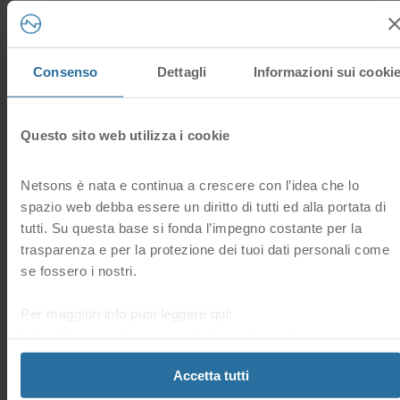
Hai trovato
TLS, CDN, CloudFlare, SSL
utile questa
14 Utenti hanno trovato questa risposta utile
risposta?
Consenso
Dettagli
Informazioni sui cooki
Sì
No
Domande frequenti correlate
Questo sito web utilizza i cookie
Netsons è nata e continua a crescere con l’idea che lo
spazio web debba essere un diritto di tutti ed alla portata di
Come posso accedere al pannello di gestione dei DNS del
servizio di CDN CloudFlare dalla mia Area Clienti?
tutti. Su questa base si fonda l’impegno costante per la
Puoi accedere direttamente al pannello di gestione dei DNS
trasparenza e per la protezione dei tuoi dati personali come
di CloudFlare dalla sezione “CDN” > “Gestione CDN” >
se fossero i nostri.
“Pannello CDN” > “DNS”.
Per maggiori info puoi leggere qui:
Come geolocalizzare il traffico del mio sito web con la
https://www.netsons.com/informativa-privacy
.
CDN CloudFlare
È possibile geolocalizzare i visitatori del tuo sito Web tramite
Accetta tutti
la funzione IP Geolocation che trovi nella tua area clienti
Netsons > tasto a sinistra CDN > Gestione CDN...