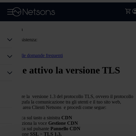
Assistenza
Codice assistenza:
Accedi
Torna alle domande frequenti
Come attivo la versione TLS
1.3?
Per abilitare la versione 1.3 del protocollo TLS, ovvero il protocollo
che crittografa la comunicazione tra gli utenti e il tuo sito web,
accedi all’ area Clienti Netsons e procedi come segue:
clicca sul tasto a sinistra
CDN
seleziona la voce
Gestione CDN
clicca sul pulsante
Pannello
CDN
sezione
SSL
>
TLS 1.3.