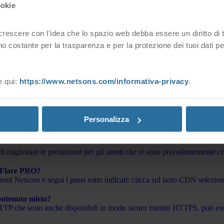
’acquisto
ookie
 del tuo hosting, cliccando sull'omonimo pulsante.
escere con l’idea che lo spazio web debba essere un diritto di tutt
o costante per la trasparenza e per la protezione dei tuoi dati p
e qui:
https://www.netsons.com/informativa-privacy
.
del servizio di CDN CloudFlare dalla mia Area Clienti?
i DNS di CloudFlare dalla sezione “CDN” > “Gestione CDN” > “Pannel
la CDN CloudFlare
Personalizza
amite la funzione IP Geolocation che trovi nella tua area clienti Netsons
 migliorare le prestazioni per gli utenti che si sono precedentemente co
udFlare PRO?
ienti Netsons e segui i passi sotto indicati: clicca sul tasto CDN selez
contenuto misto?
 HTTP che sono anche disponibili in modo sicuro tramite HTTPS, può ess