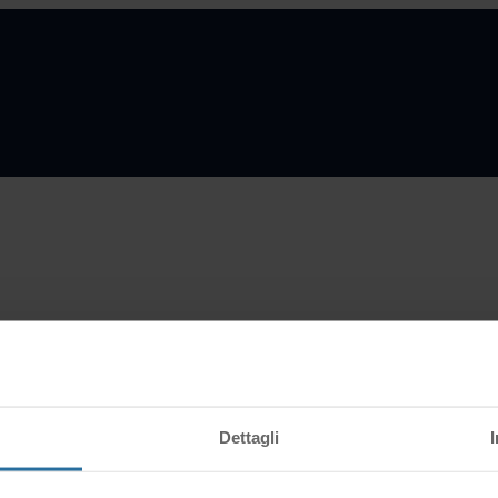
e PRO?
i gli step sotto indicati:
Dettagli
osting interessato