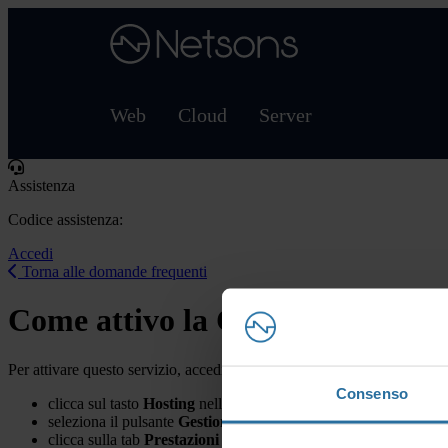
Web
Cloud
Server
Assistenza
Codice assistenza:
Accedi
Torna alle domande frequenti
Come attivo la CDN CloudFlar
Per attivare questo servizio, accedi nella tua Area clienti Netsons e segu
Consenso
clicca sul tasto
Hosting
nella sezione "I Miei Servizi"
seleziona il pulsante
Gestione Hosting
in corrispondenza dell’h
clicca sulla tab
Prestazioni