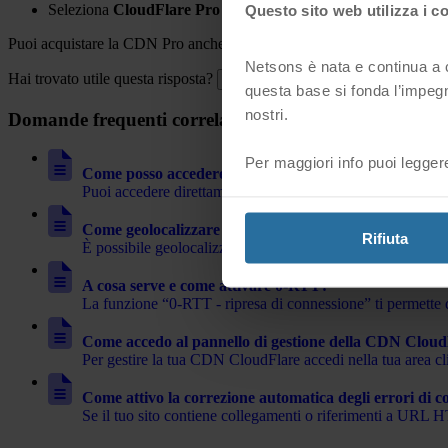
Seleziona
CloudFlare Pro
dal menù a tendina per completare l
Questo sito web utilizza i c
Puoi acquistare la CDN Pro anche direttamente dall'interno del cPanel
Netsons è nata e continua a cr
Hai trovato utile questa risposta?
Sì
No
questa base si fonda l’impegn
nostri.
Domande frequenti correlate
Per maggiori info puoi legger
Come posso accedere al pannello di gestione dei DNS 
Puoi accedere direttamente al pannello di gestione de
Come geolocalizzare il traffico del mio sito web con 
Rifiuta
È possibile geolocalizzare i visitatori del tuo sito Web tr
A cosa serve e come attivare 0-RTT?
La funzione “0-RTT - ripresa di connessione” ti permette di
Come accedo al pannello di gestione della CDN Clo
Per gestire la tua CDN CloudFlare accedi nella tua area cl
Come attivo la correzione automatica degli errori di 
Se il tuo sito contiene collegamenti o riferimenti a URL