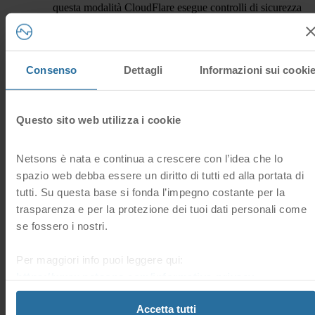
Attivando questa modalità CloudFlare esegue controlli di sicurezza
aggiuntivi per mitigare gli attacchi DDOS di livello 7.
Hai trovato
DDOS, CDN, CloudFlare
utile questa
14 Utenti hanno trovato questa risposta utile
risposta?
Consenso
Dettagli
Informazioni sui cooki
Sì
No
Questo sito web utilizza i cookie
Domande frequenti correlate
Netsons è nata e continua a crescere con l’idea che lo
spazio web debba essere un diritto di tutti ed alla portata di
Come posso accedere al pannello di gestione dei DNS del
tutti. Su questa base si fonda l’impegno costante per la
servizio di CDN CloudFlare dalla mia Area Clienti?
trasparenza e per la protezione dei tuoi dati personali come
Puoi accedere direttamente al pannello di gestione dei DNS
di CloudFlare dalla sezione “CDN” > “Gestione CDN” >
se fossero i nostri.
“Pannello CDN” > “DNS”.
Per maggiori info puoi leggere qui:
https://www.netsons.com/informativa-privacy
.
Come geolocalizzare il traffico del mio sito web con la
CDN CloudFlare
Accetta tutti
È possibile geolocalizzare i visitatori del tuo sito Web tramite