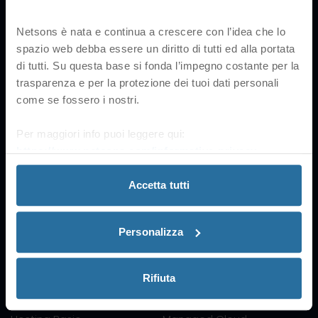
Pagina Cortesia
Netsons è nata e continua a crescere con l’idea che lo
spazio web debba essere un diritto di tutti ed alla portata
di tutti. Su questa base si fonda l’impegno costante per la
Netsons
trasparenza e per la protezione dei tuoi dati personali
Customer Area
Accessibility Information
come se fossero i nostri.
Sign up
Consumer Information
Affiliation
Sitemap
Per maggiori info puoi leggere qui:
Service Agreements and
SLA
https://www.netsons.com/informativa-privacy
.
Certifications
Forms
Accetta tutti
Cookie Policy
Price list
Privacy Policy
GDPR
Personalizza
Services
Rifiuta
Domains
Cloud VPS
Free Hosting
Cloud Computing