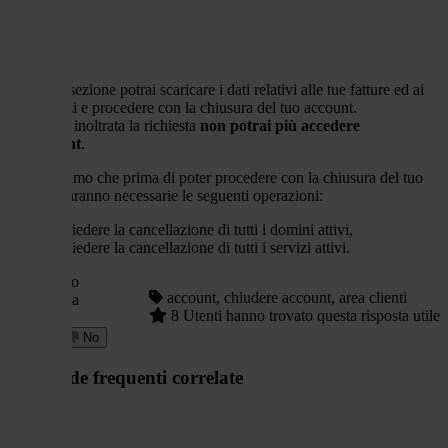
In questa sezione potrai scaricare i dati relativi alle tue fatture ed ai
tuoi servizi e procedere con la chiusura del tuo account.
Una volta inoltrata la richiesta
non potrai più accedere
all'account
.
Ti ricordiamo che p
rima di poter procedere con la chiusura del tuo
account saranno necessarie le seguenti operazioni:
richiedere la cancellazione di tutti i domini attivi,
richiedere la cancellazione di tutti i servizi attivi.
Hai trovato
account, chiudere account, area clienti
utile questa
8 Utenti hanno trovato questa risposta utile
risposta?
Sì
No
Domande frequenti correlate