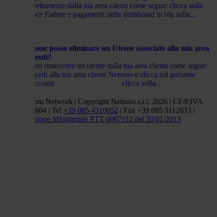
direttamente dalla tua area clienti come segue: clicca sulla
voce Fatture e pagamenti nella dashboard in blu sulla...
Come posso eliminare un Utente associato alla mia area
clienti?
Puoi rimuovere un utente dalla tua area clienti come segue:
accedi alla tua area clienti Netsons e clicca sul pulsante
Account clicca sulla...
Netsons.com Network | Copyright Netsons s.r.l. 2026 | CF/P.IVA
01838660684 | Tel
+39 085 4510052
| Fax +39 085 9112033 |
Autorizzazione Ministeriale PTT 0007112 del 30/01/2013