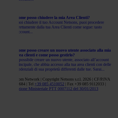
Come posso chiudere la mia Area Clienti?
Puoi chiudere il tuo Account Netsons, puoi procedere
direttamente dalla tua Area Clienti come segue: tasto
Account...
Come posso creare un nuovo utente associato alla mia
area clienti e come posso gestirlo?
È possibile creare un nuovo utente, associato all’account
principale, che abbia accesso alla tua area clienti con delle
credenziali di sua proprietà differenti dalle tue. Sarai...
Netsons.com Network | Copyright Netsons s.r.l. 2026 | CF/P.IVA
01838660684 | Tel
+39 085 4510052
| Fax +39 085 9112033 |
Autorizzazione Ministeriale PTT 0007112 del 30/01/2013