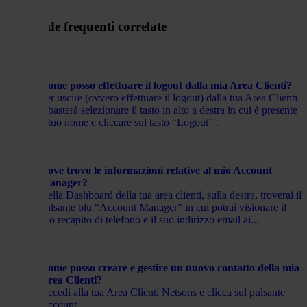
Domande frequenti correlate
Come posso effettuare il logout dalla mia Area Clienti?
Per uscire (ovvero effettuare il logout) dalla tua Area Clienti
ti basterà selezionare il tasto in alto a destra in cui è presente
il tuo nome e cliccare sul tasto “Logout” .
Dove trovo le informazioni relative al mio Account
Manager?
Nella Dashboard della tua area clienti, sulla destra, troverai il
pulsante blu “Account Manager” in cui potrai visionare il
suo recapito di telefono e il suo indirizzo email ai...
Come posso creare e gestire un nuovo contatto della mia
Area Clienti?
Accedi alla tua Area Clienti Netsons e clicca sul pulsante
Account....