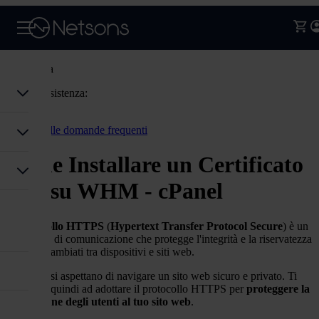
Assistenza
Codice assistenza:
Accedi
Torna alle domande frequenti
Come Installare un Certificato
SSL su WHM - cPanel
Il
protocollo HTTPS
(
Hypertext Transfer Protocol Secure
) è un
protocollo
di
comunicazione che protegge l'integrità e la riservatezza
dei dati scambiati tra
dispositivi
e siti web.
Gli utenti si aspettano di navigare un sito web sicuro e privato. Ti
invitiamo quindi ad adottare il protocollo HTTPS per
proteggere la
connessione degli utenti al tuo sito web
.