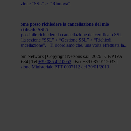
sezione “SSL” > “Rinnova”.
Come posso richiedere la cancellazione del mio
certificato SSL?
È possibile richiedere la cancellazione del certificato SSL
dalla sezione “SSL” > “Gestione SSL” > “Richiedi
Cancellazione”. Ti ricordiamo che, una volta effettuata la...
Netsons.com Network | Copyright Netsons s.r.l. 2026 | CF/P.IVA
01838660684 | Tel
+39 085 4510052
| Fax +39 085 9112033 |
Autorizzazione Ministeriale PTT 0007112 del 30/01/2013