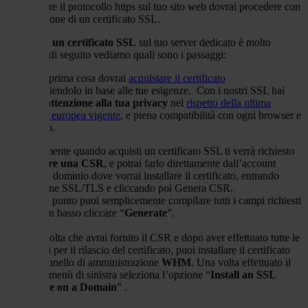
Per ottenere il protocollo https sul tuo sito web dovrai procedere con
l’installazione di un certificato SSL.
Installare un certificato SSL
sul tuo server dedicato è molto
semplice, di seguito vediamo quali sono i passaggi:
1 - Come prima cosa dovrai
acquistare il certificato
SSL
scegliendolo in base alle tue esigenze.
Con i nostri SSL hai
massima
attenzione alla tua privacy
nel
rispetto della ultima
normativa europea vigente
, e piena compatibilità con ogni browser e
dispositivo.
2 - Solitamente quando acquisti un certificato SSL ti verrà richiesto
di
generare una CSR
, e potrai farlo direttamente dall’account
cPanel del dominio dove vorrai installare il certificato, entrando
nell’opzione SSL/TLS e cliccando poi Genera CSR.
Da questo punto puoi semplicemente compilare tutti i campi richiesti
ed infine in basso cliccare “
Generate
”.
3 - Una volta che avrai fornito il CSR e dopo aver effettuato tutte le
operazioni per il rilascio del certificato, puoi installare il certificato
sul tuo pannello di amministrazione
WHM
. Una volta effettuato il
login, dal menù di sinistra seleziona l’opzione “
Install an SSL
Certificate on a Domain
” .