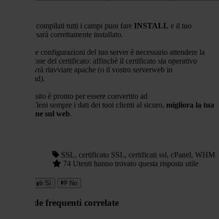
Una volta compilati tutti i campi puoi fare
INSTALL
e il tuo
certificato sarà correttamente installato.
In base alle configurazioni del tuo server è necessario attendere la
propagazione del certificato: affinchè il certificato sia operativo
WHM dovrà riavviare apache (o il vostro serverweb in
background).
Ora il tuo sito è pronto per essere convertito ad
HTTPS.
Tieni
sempre
i dati dei tuoi clienti al sicuro,
migliora la tua
reputazione sul web
.
Hai
SSL, certificato SSL, certificati ssl, cPanel, WHM
trovato
74 Utenti hanno trovato questa risposta utile
utile
questa
risposta?
Sì
No
Domande frequenti correlate