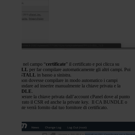
4 - Incolla nel campo “
certificate
” il certificato e poi clicca su
AUTOFILL
per far compilare automaticamente gli altri campi. Poi
clicca
INSTALL
in basso a sinistra.
Nel caso non dovesse compilare in modo automatico i campi
dovremo andare ad inserire manualmente la chiave privata e la
CA
BUNDLE
.
Puoi recuperare la chiave privata dall’account cPanel dove al punto
2 hai generato il CSR ed anche la private key. Il CA BUNDLE o
intermediate verrà fornito dal tuo fornitore di certificato.