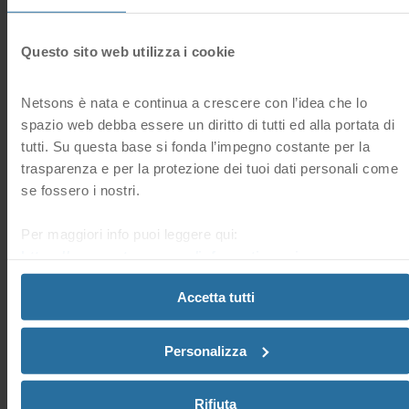
Domande frequenti correlate
Questo sito web utilizza i cookie
Netsons è nata e continua a crescere con l’idea che lo
Dove posso trovare i miei certificati SSL nell’Area
spazio web debba essere un diritto di tutti ed alla portata di
Clienti?
Trovi l’elenco dei tuoi certificati SSL di sicurezza nella
tutti. Su questa base si fonda l’impegno costante per la
sezione “SSL” della tua Area Clienti.
trasparenza e per la protezione dei tuoi dati personali come
se fossero i nostri.
Dove posso visionare la scadenza dei miei certificati
Per maggiori info puoi leggere qui:
SSL?
https://www.netsons.com/informativa-privacy
.
Puoi trovare la scadenza del tuoi certificati SSL nella sezione
“SSL” della tua Area Clienti.
Accetta tutti
Come posso rinnovare il mio certificato SSL?
Personalizza
Puoi rinnovare il tuo certificato SSL direttamente dalla
sezione “SSL” > “Rinnova”.
Rifiuta