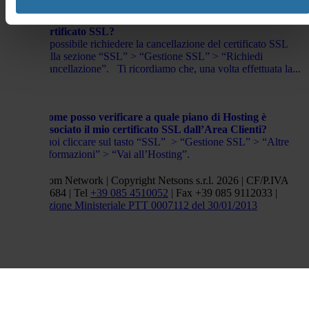
Come posso richiedere la cancellazione del mio
certificato SSL?
È possibile richiedere la cancellazione del certificato SSL
dalla sezione “SSL” > “Gestione SSL” > “Richiedi
Cancellazione”. Ti ricordiamo che, una volta effettuata la...
Come posso verificare a quale piano di Hosting è
associato il mio certificato SSL dall’Area Clienti?
Puoi cliccare sul tasto “SSL” > “Gestione SSL” > “Altre
informazioni” > “Vai all’Hosting”.
Netsons.com Network | Copyright Netsons s.r.l. 2026 | CF/P.IVA
01838660684 | Tel
+39 085 4510052
| Fax +39 085 9112033 |
Autorizzazione Ministeriale PTT 0007112 del 30/01/2013