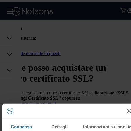
Assistenza
Codice assistenza:
Accedi
Torna alle domande frequenti
Come posso acquistare un
nuovo certificato SSL?
È possibile acquistare un nuovo certificato SSL dalla sezione
“SSL”
> “Aggiungi Certificato SSL”
oppure su
https://www.netsons.com/ssl/
Hai trovato
Certificati SSL, acquisto
utile questa
7 Utenti hanno trovato questa risposta utile
risposta?
Consenso
Dettagli
Informazioni sui cooki
Sì
No