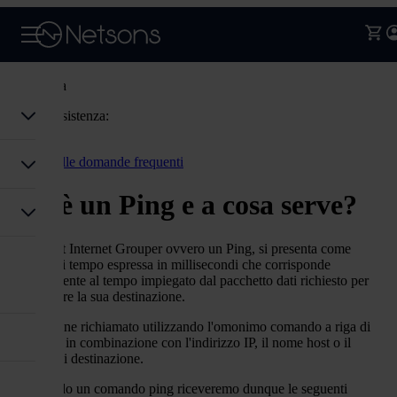
Assistenza
Codice assistenza:
Accedi
Torna alle domande frequenti
Cos'è un Ping e a cosa serve?
Un Packet Internet Grouper ovvero un Ping, si presenta come
un'unità di tempo espressa in millisecondi che corrisponde
effettivamente al tempo impiegato dal pacchetto dati richiesto per
raggiungere la sua destinazione.
Il ping viene richiamato utilizzando l'omonimo comando a riga di
comando, in combinazione con l'indirizzo IP, il nome host o il
dominio di destinazione.
Effettuando un comando ping riceveremo dunque le seguenti