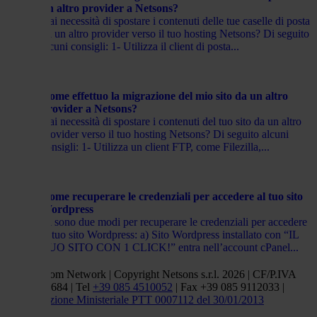
un altro provider a Netsons?
Hai necessità di spostare i contenuti delle tue caselle di posta
da un altro provider verso il tuo hosting Netsons? Di seguito
alcuni consigli: 1- Utilizza il client di posta...
Come effettuo la migrazione del mio sito da un altro
provider a Netsons?
Hai necessità di spostare i contenuti del tuo sito da un altro
provider verso il tuo hosting Netsons? Di seguito alcuni
consigli: 1- Utilizza un client FTP, come Filezilla,...
Come recuperare le credenziali per accedere al tuo sito
Wordpress
Ci sono due modi per recuperare le credenziali per accedere
al tuo sito Wordpress: a) Sito Wordpress installato con “IL
TUO SITO CON 1 CLICK!” entra nell’account cPanel...
Netsons.com Network | Copyright Netsons s.r.l. 2026 | CF/P.IVA
01838660684 | Tel
+39 085 4510052
| Fax +39 085 9112033 |
Autorizzazione Ministeriale PTT 0007112 del 30/01/2013