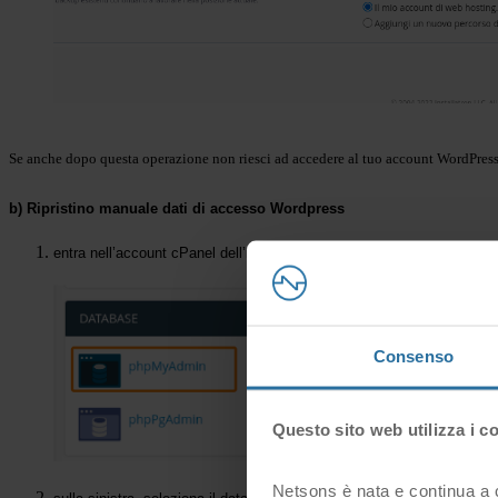
Se anche dopo questa operazione non riesci ad accedere al tuo account WordPress,
b) Ripristino manuale dati di accesso Wordpress
entra nell’account cPanel dell’hosting e c
licca sull’icona phpMyAdmin 
Consenso
Questo sito web utilizza i c
Netsons è nata e continua a cr