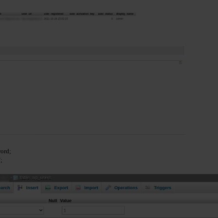
word;
;