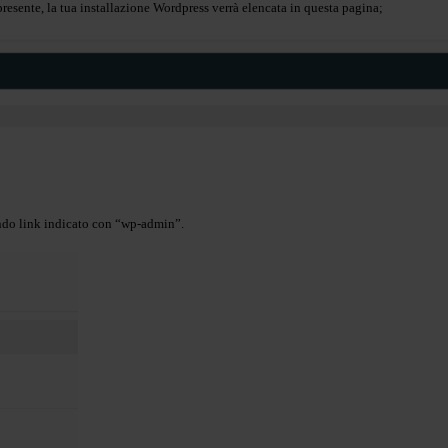
 presente, la tua installazione Wordpress verrà elencata in questa pagina;
rdpress, clicca sul secondo link indicato con “wp-admin