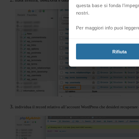
sulla sinistra, seleziona il database della tua applicazione e clicca
questa base si fonda l’impegn
nostri.
Per maggiori info puoi legger
Rifiuta
individua il record relativo all’account WordPress che desideri recuperare