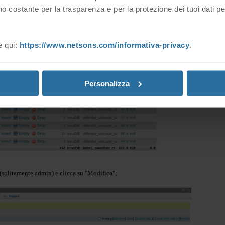
 sulla tabella "wp_users" (potrebbe avere un prefisso diverso da "wp_", ma il 
o costante per la trasparenza e per la protezione dei tuoi dati p
e qui:
https://www.netsons.com/informativa-privacy
.
Personalizza
 (solitamente admin) e clicca su "Modifica";