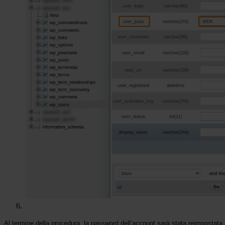
Al termine della procedura, la password dell’account sarà stata reimpostat