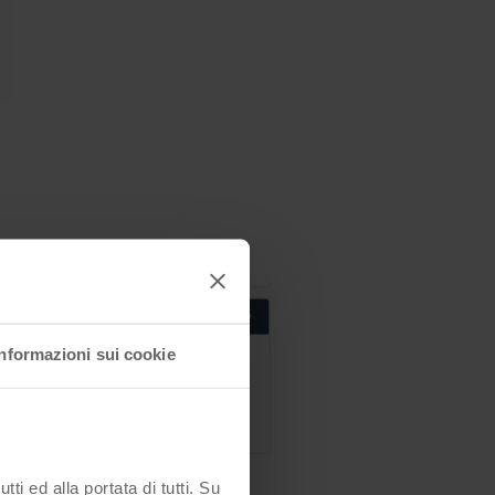
"phpMyAdmin";
Informazioni sui cookie
i ed alla portata di tutti. Su