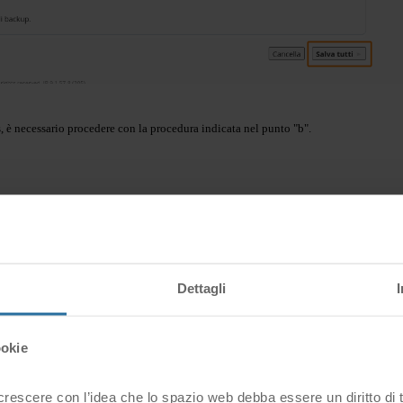
 è necessario procedere con la procedura indicata nel punto "b".
nella sezione DATABASE. Se non la trovi, utilizza il campo di ricerca e digita 
Dettagli
ookie
escere con l’idea che lo spazio web debba essere un diritto di tutt