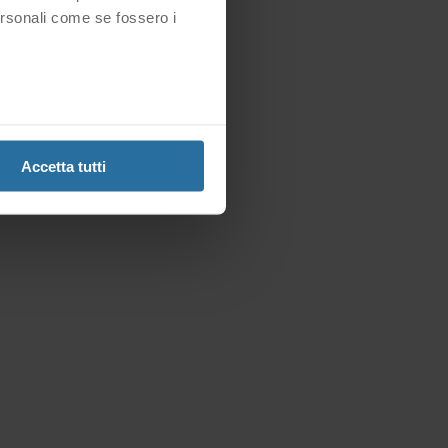
nome terminerà sicuramente con "users");
ersonali come se fossero i
Accetta tutti