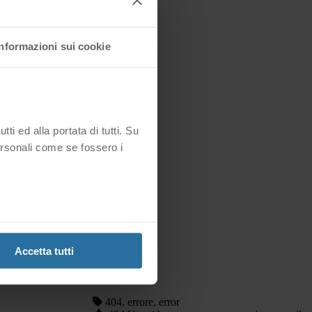
Informazioni sui cookie
i ed alla portata di tutti. Su
ersonali come se fossero i
ndizione della pagina web.
Accetta tutti
wledgebase/335
404, errore, error