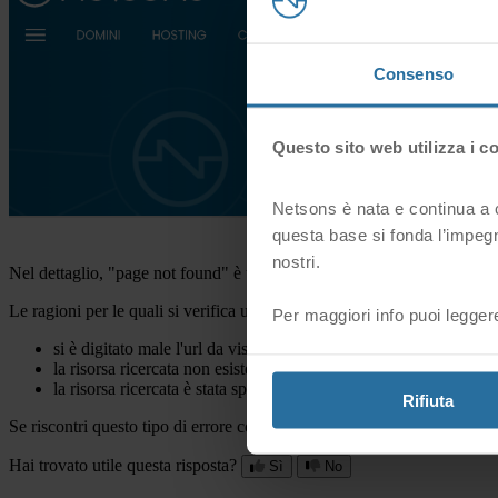
Consenso
Questo sito web utilizza i c
Netsons è nata e continua a cr
questa base si fonda l’impegn
nostri.
Nel dettaglio, "page not found" è un codice di status HTTP che viene 
Le ragioni per le quali si verifica un errore 404 possono essere svariat
Per maggiori info puoi legger
si è digitato male l'url da visitare,
la risorsa ricercata non esiste più,
la risorsa ricercata è stata spostata in una cartella differente.
Rifiuta
Se riscontri questo tipo di errore contatta il nostro supporto tecnico tram
Hai trovato utile questa risposta?
Sì
No