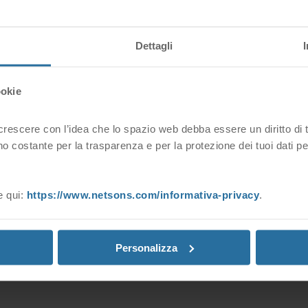
Dettagli
ookie
escere con l’idea che lo spazio web debba essere un diritto di tutt
o costante per la trasparenza e per la protezione dei tuoi dati p
restituito in automatico dal server web ed indica la presenza di una co
e:
e qui:
https://www.netsons.com/informativa-privacy
.
Personalizza
ite ticket dalla tua area clienti:
https://www.netsons.com/manage/kno