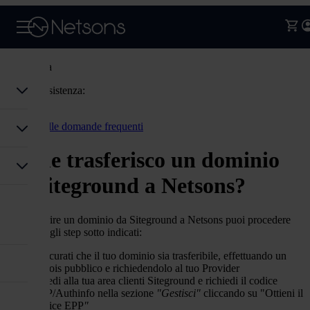
Assistenza
Codice assistenza:
Accedi
Torna alle domande frequenti
Come trasferisco un dominio
da Siteground a Netsons?
Per trasferire un dominio da Siteground a Netsons puoi procedere
seguendo gli step sotto indicati:
assicurati che il tuo dominio sia trasferibile, effettuando un
Whois pubblico e richiedendolo al tuo Provider
accedi alla tua area clienti Siteground e richiedi il codice
EPP/Authinfo nella sezione
"Gestisci"
cliccando su "Ottieni il
codice EPP
"