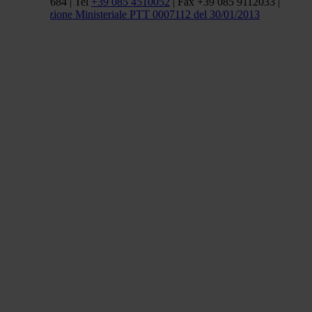
01838660684 | Tel
+39 085 4510052
| Fax +39 085 9112033 |
Autorizzazione Ministeriale PTT 0007112 del 30/01/2013