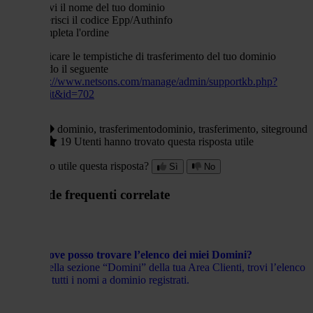
scrivi il nome del tuo dominio
inserisci il codice Epp/Authinfo
completa l'ordine
Puoi verificare le tempistiche di trasferimento del tuo dominio
consultando il seguente
link:
https://www.netsons.com/manage/admin/supportkb.php?
action=edit&id=702
dominio, trasferimentodominio, trasferimento, siteground
19 Utenti hanno trovato questa risposta utile
Hai trovato utile questa risposta?
Sì
No
Domande frequenti correlate
Dove posso trovare l’elenco dei miei Domini?
Nella sezione “Domini” della tua Area Clienti, trovi l’elenco
di tutti i nomi a dominio registrati.