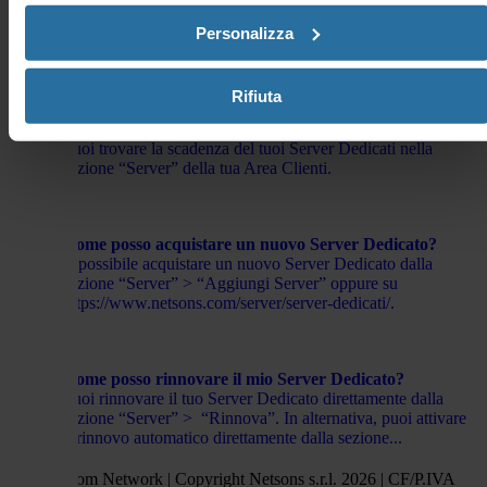
È possibile visionare lo stato di tutti i Server Dedicati, nella
Personalizza
sezione “Server” della tua Area Clienti.
Rifiuta
Dove posso visionare la scadenza dei miei Server
Dedicati?
Puoi trovare la scadenza del tuoi Server Dedicati nella
sezione “Server” della tua Area Clienti.
Come posso acquistare un nuovo Server Dedicato?
È possibile acquistare un nuovo Server Dedicato dalla
sezione “Server” > “Aggiungi Server” oppure su
https://www.netsons.com/server/server-dedicati/.
Come posso rinnovare il mio Server Dedicato?
Puoi rinnovare il tuo Server Dedicato direttamente dalla
sezione “Server” > “Rinnova”. In alternativa, puoi attivare
il rinnovo automatico direttamente dalla sezione...
Netsons.com Network | Copyright Netsons s.r.l. 2026 | CF/P.IVA