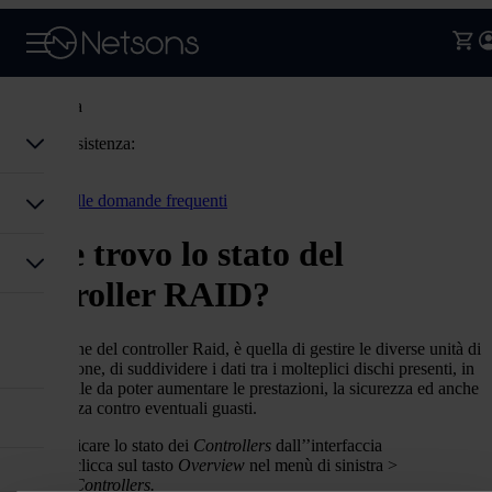
Assistenza
Codice assistenza:
Accedi
Torna alle domande frequenti
Dove trovo lo stato del
controller RAID?
La funzione del controller Raid, è quella di gestire le diverse unità di
archiviazione, di suddividere i dati tra i molteplici dischi presenti, in
maniera tale da poter aumentare le prestazioni, la sicurezza ed anche
la tolleranza contro eventuali guasti.
Puoi verificare lo stato dei
Controllers
dall’’interfaccia
iDRAC>clicca sul tasto
Overview
nel menù di sinistra >
Storage
>
Controllers.