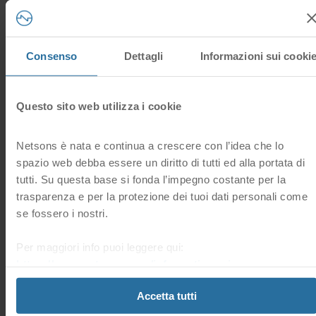
Ti verranno mostrate qui le seguenti informazioni: nome,
descrizione, posizione, versione del firmware, dimensioni della
memoria cache in megabyte o gigabyte. Cliccando sul tasto + potrai
Consenso
Dettagli
Informazioni sui cooki
visionare maggiori dettagli.
Hai trovato
RAID, iDRAC, DRAC
utile questa
16 Utenti hanno trovato questa risposta utile
Questo sito web utilizza i cookie
risposta?
Sì
No
Netsons è nata e continua a crescere con l’idea che lo
spazio web debba essere un diritto di tutti ed alla portata di
Domande frequenti correlate
tutti. Su questa base si fonda l’impegno costante per la
trasparenza e per la protezione dei tuoi dati personali come
se fossero i nostri.
Dove posso trovare i miei servizi di Server Dedicati
nell’Area Clienti?
Per maggiori info puoi leggere qui:
Trovi l’elenco dei tuoi Server Dedicati nella sezione
“Server”.
https://www.netsons.com/informativa-privacy
.
Accetta tutti
Dove posso visionare lo stato dei miei Server Dedicati?