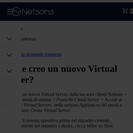
Assistenza
Codice assistenza:
Accedi
Torna alle domande frequenti
Come creo un nuovo Virtual
Server?
Per creare un nuovo Virtual Server, dalla tua area clienti Netsons >
Cloud
nel menù di sinistra >
Pannello Cloud Server
>
Accedi al
pannello
>
Virtual Servers
nella sezione
Appliances
del menù a
sinistra
> tasto
Create Virtual Server
.
Scegli ora il sistema operativo prima nel riquadro centrale,
successivamente nel riquadro a destra, clicca infine su
Next
.