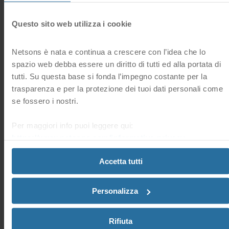
Delete
: per eliminare l'interfaccia di rete.
Questo sito web utilizza i cookie
Per creare una nuova interfaccia di rete dal pannello di controllo >
tasto
Virtual Server
nel menù a sinistra > clicca sul server virtuale
che ti interessa > scheda
Networking
>
Networking Interfaces >
t
asto
New Network Interface
in basso sulla destra.
Netsons è nata e continua a crescere con l’idea che lo
spazio web debba essere un diritto di tutti ed alla portata di
Nella schermata che appare, immetti i valori per i seguenti parametri:
tutti. Su questa base si fonda l’impegno costante per la
Label:
un nome per la nuova interfaccia
trasparenza e per la protezione dei tuoi dati personali come
se fossero i nostri.
Physical Network:
scegli una rete nel menù a tendina
Port speed:
imposta la velocità della porta in Mbps o rendila
Per maggiori info puoi leggere qui:
illimitata
https://www.netsons.com/informativa-privacy
.
Clicca infine su
Submit.
Accetta tutti
Hai trovato
Cloud Server, interfaccia rete, Cloud
utile questa
0 Utenti hanno trovato questa risposta utile
risposta?
Personalizza
Sì
No
Domande frequenti correlate
Rifiuta