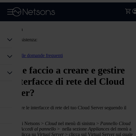
Assistenza
Codice assistenza:
Accedi
Torna alle domande frequenti
Come faccio a creare e gestire
le interfacce di rete del Cloud
Server?
Puoi gestire le interfacce di rete del tuo Cloud Server seguendo il
percorso:
area clienti Netsons >
Cloud
nel menù di sinistra >
Pannello Cloud
Server
>
Accedi al pannello
> nella sezione
Appliances
del menù a
sinistra,
clicca su
Virtual Server
> clicca sul Virtual Server sul quale