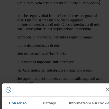
desideri agire >
tasto
Networking
nel menù in alto
>
Networking
Interfaces.
Nella pagina che segue vedrai le interfacce di rete assegnate al
Virtual Server. Quando si crea un VS, viene aggiunta
automaticamente un'interfaccia di rete. Questa interfaccia di rete
sarà impostata come primaria per impostazione predefinita.
Per ogni interfaccia di rete vedrai pertanto i seguenti campi:
Interface
: nome dell'interfaccia di rete.
Network join
: rete associata all’interfaccia
Port speed
: la velocità impostata sull'interfaccia.
Primary interface
: indica se l'interfaccia è primaria o meno.
Potrai gestire ogni interfaccia di rete, cliccando sulle seguenti azioni
sotto la voce
Action
:
Interface Usage
: per visualizzare le statistiche sull'utilizzo della rete
Edit
: per modificare il nome dell'interfaccia di rete, la velocità della
Consenso
Dettagli
Informazioni sui cooki
porta e per impostarla o meno come principale.