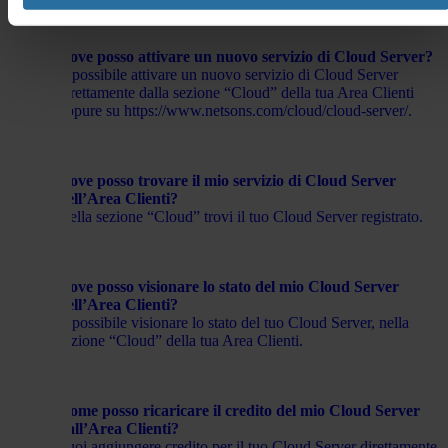
Dove posso attivare un nuovo servizio di Cloud Server?
È possibile attivare un nuovo servizio di Cloud Server
direttamente dalla sezione “Cloud” della tua Area Clienti
oppure su https://www.netsons.com/cloud/cloud-server/.
Dove posso trovare il mio servizio di Cloud Server
nell’Area Clienti?
Nella sezione “Cloud” trovi il tuo Cloud Server registrato.
Dove posso visionare lo stato del mio Cloud Server
nell’Area Clienti?
È possibile visionare lo stato del tuo Cloud Server, nella
sezione “Cloud” della tua Area Clienti.
Come posso ricaricare il credito del mio Cloud Server
dall’Area Clienti?
Puoi aggiungere credito per il tuo Cloud Server direttamente