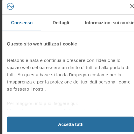
Memory
: Somma totale della RAM allocata nel Cloud Server
Storage
: Spazio di archiviazione
Consenso
Dettagli
Informazioni sui cooki
IOPS/h
: La quantità di richieste di input / output
Hai trovato
Cloud Server, Cloud
utile questa
0 Utenti hanno trovato questa risposta utile
risposta?
Questo sito web utilizza i cookie
Sì
No
Netsons è nata e continua a crescere con l’idea che lo
Domande frequenti correlate
spazio web debba essere un diritto di tutti ed alla portata di
tutti. Su questa base si fonda l’impegno costante per la
trasparenza e per la protezione dei tuoi dati personali come
Dove posso attivare un nuovo servizio di Cloud Server?
se fossero i nostri.
È possibile attivare un nuovo servizio di Cloud Server
direttamente dalla sezione “Cloud” della tua Area Clienti
Per maggiori info puoi leggere qui:
oppure su https://www.netsons.com/cloud/cloud-server/.
https://www.netsons.com/informativa-privacy
.
Accetta tutti
Dove posso trovare il mio servizio di Cloud Server
nell’Area Clienti?