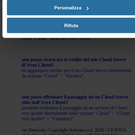
Nella sezione “Cloud” trovi il tuo Cloud Server registrato.
Personalizza
Dove posso visionare lo stato del mio Cloud Server
Rifiuta
nell’Area Clienti?
È possibile visionare lo stato del tuo Cloud Server, nella
sezione “Cloud” della tua Area Clienti.
Come posso ricaricare il credito del mio Cloud Server
dall’Area Clienti?
Puoi aggiungere credito per il tuo Cloud Server direttamente
nella sezione “Cloud” > “Ricarica”.
Come posso effettuare il passaggio ad un Cloud Server
gestito dall’Area Clienti?
È possibile richiedere il passaggio ad un servizio di Cloud
Server gestito direttamente dalla sezione “Cloud” > “Cloud
Server gestito” > “Contattaci”.
Netsons.com Network | Copyright Netsons s.r.l. 2026 | CF/P.IVA