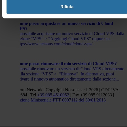
sezione “VPS” della tua Area Clienti.
Rifiuta
Come posso acquistare un nuovo servizio di Cloud
VPS?
È possibile acquistare un nuovo servizio di Cloud VPS dalla
sezione “VPS” > “Aggiungi Cloud VPS” oppure su
https://www.netsons.com/cloud/cloud-vps/.
Come posso rinnovare il mio servizio di Cloud VPS?
È possibile rinnovare un servizio di Cloud VPS direttamente
dalla sezione “VPS” > “Rinnova”. In alternativa, puoi
attivare il rinnovo automatico direttamente dalla sezione...
Netsons.com Network | Copyright Netsons s.r.l. 2026 | CF/P.IVA
01838660684 | Tel
+39 085 4510052
| Fax +39 085 9112033 |
Autorizzazione Ministeriale PTT 0007112 del 30/01/2013