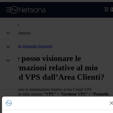
Assistenza
Codice assistenza:
Accedi
Torna alle domande frequenti
Dove posso visionare le
informazioni relative al mio
Cloud VPS dall’Area Clienti?
Puoi visionare le informazioni relative al tuo Cloud VPS
direttamente dalla sezione
“VPS” > “Gestione VPS” > “Pannello
VPS” > “Altre Informazioni”.
Hai trovato
Cloud VPS
utile questa