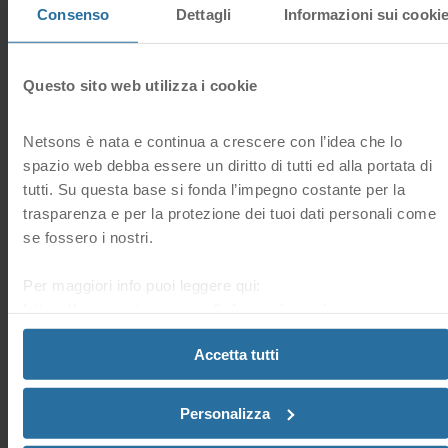
1 Utenti hanno trovato questa risposta utile
risposta?
Consenso
Dettagli
Informazioni sui cooki
Sì
No
Domande frequenti correlate
Questo sito web utilizza i cookie
Netsons è nata e continua a crescere con l’idea che lo
Dove posso visionare lo stato dei miei servizi di Cloud
spazio web debba essere un diritto di tutti ed alla portata di
VPS nell’Area Clienti?
tutti. Su questa base si fonda l’impegno costante per la
È possibile visionare lo stato di tutti i servizi di Cloud VPS,
trasparenza e per la protezione dei tuoi dati personali come
nella sezione “VPS” della tua Area Clienti.
se fossero i nostri.
Dove posso trovare i miei servizi di Cloud VPS nell’Area
Per maggiori info puoi leggere qui:
Clienti?
https://www.netsons.com/informativa-privacy
.
Nella sezione “ VPS” trovi l’elenco di tutti i servizi di Cloud
VPS registrati.
Accetta tutti
Dove posso visionare la scadenza dei miei servizi di
Personalizza
Cloud VPS?
Puoi trovare la scadenza del tuoi servizi di Cloud VPS nella