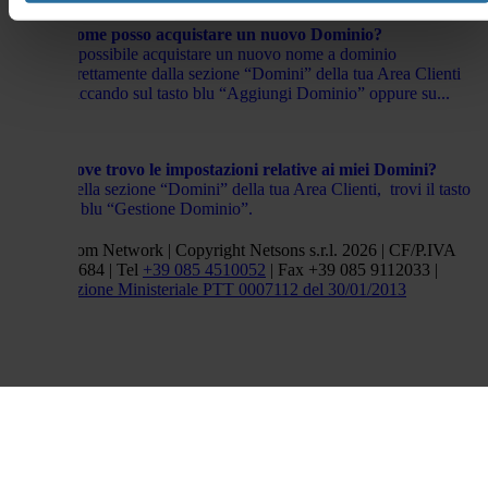
Come posso acquistare un nuovo Dominio?
È possibile acquistare un nuovo nome a dominio
direttamente dalla sezione “Domini” della tua Area Clienti
cliccando sul tasto blu “Aggiungi Dominio” oppure su...
Dove trovo le impostazioni relative ai miei Domini?
Nella sezione “Domini” della tua Area Clienti, trovi il tasto
in blu “Gestione Dominio”.
Netsons.com Network | Copyright Netsons s.r.l. 2026 | CF/P.IVA
01838660684 | Tel
+39 085 4510052
| Fax +39 085 9112033 |
Autorizzazione Ministeriale PTT 0007112 del 30/01/2013