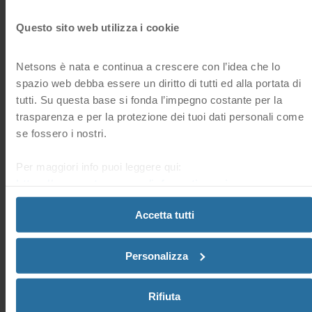
Sì
No
Questo sito web utilizza i cookie
Domande frequenti correlate
Netsons è nata e continua a crescere con l’idea che lo
spazio web debba essere un diritto di tutti ed alla portata di
tutti. Su questa base si fonda l’impegno costante per la
Dove posso trovare l’elenco dei miei Domini?
trasparenza e per la protezione dei tuoi dati personali come
Nella sezione “Domini” della tua Area Clienti, trovi l’elenco
se fossero i nostri.
di tutti i nomi a dominio registrati.
Per maggiori info puoi leggere qui:
https://www.netsons.com/informativa-privacy
.
Dove posso visionare lo stato dei miei Domini?
È possibile visionare lo stato dei tuoi domini, nella sezione
“Domini” della tua Area Clienti.
Accetta tutti
Personalizza
Dove posso visionare la scadenza dei miei Domini?
Puoi trovare la scadenza del tuoi domini, nella sezione
“Domini” della tua Area Clienti.
Rifiuta