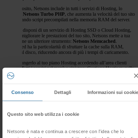
A tal proposito, Netsons include in tutti i servizi di Hosting, lo
strumento
Netsons Turbo PHP
, che
aumenta la velocità del tuo sito
memorizzando script precompilati nella memoria RAM del server.
Inoltre, se disponi di un servizio di Hosting SSD o Cloud Hosting,
al fine di migliorare le prestazioni del tuo sito, Netsons mette a tua
disposizione un ulteriore strumento:
Netsons Memcached
.
Memcached ha la particolarità di sfruttare la cache sulla RAM,
anziché sul disco, riducendo ancora di più i tempi di caricamento.
Puoi aggiungerlo al tuo piano Hosting accedendo all’area clienti
Netsons>
Tutti i servizi
nel menù a sinistra>
Gestione Hosting
> nella
scheda
informazioni
clicca su
Attiva
in corrispondenza del servizio
Memcahe in fondo alla pagina.
Per attivarlo accedi al pannello di controllo cPanel > sezione
Consenso
Dettagli
Informazioni sui cooki
Strumenti Netsons
>
Memcached
> cliccare sul tasto
Attiva
Memcached
.
In aggiunta, Netsons include in tutti i suoi servizi di Hosting SSD e
Questo sito web utilizza i cookie
Cloud Hosting, lo strumento
Netsons SiteSpeed
che riducendo le
dimensioni dei file html, css, js e comprimento il codice senza
intaccarne le funzionalità, ottimizza le prestazioni del server web,
Netsons è nata e continua a crescere con l’idea che lo
arrivando a dimezzare i tempi di caricamento richiesti dalle pagine