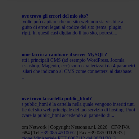
Dove trovo gli errori del mio sito?
A volte può capitare che un sito web non sia visibile a
seguito di errori legati al codice del sito (tema, plugin,
script). In questi casi digitando il tuo sito, potresti...
Come faccio a cambiare il server MySQL?
Tutti i principali CMS (ad esempio WordPress, Joomla,
Prestashop, Magento, ecc) sono caratterizzati da 4 parametri
basilari che indicano al CMS come connettersi al database:
il...
Dove trovo la cartella public_html?
La public_html è la cartella nella quale vengono inseriti tutti
i file del sito web principale del tuo servizio di hosting. Puoi
trovare la public_html accedendo al pannello di...
Netsons.com Network | Copyright Netsons s.r.l. 2026 | CF/P.IVA
01838660684 | Tel
+39 085 4510052
| Fax +39 085 9112033 |
Autorizzazione Ministeriale PTT 0007112 del 30/01/2013