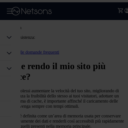
Assistenza
Codice assistenza:
Accedi
Torna alle domande frequenti
Come rendo il mio sito più
veloce?
Qualora volessi aumentare la velocità del tuo sito, migliorando di
conseguenza la fruibilità dello stesso ai tuoi visitatori, adottare un
buon sistema di cache, è importante affinché il caricamento delle
pagine avvenga sempre con tempi ottimali.
La cache è definita come un’area di memoria usata per conservare
temporaneamente dei dati e renderli così accessibili più rapidamente
rispetto a quelli presenti nella memoria principale.