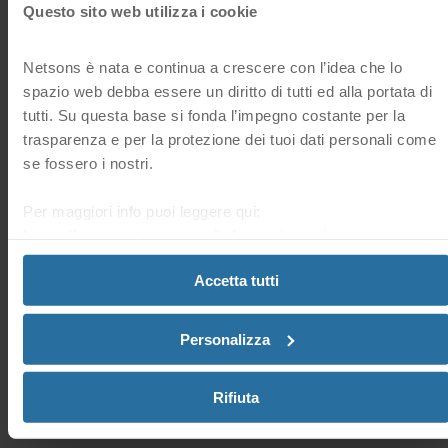
Questo sito web utilizza i cookie
nuove estensioni generiche (nTLD) ad esempio. blog, .eco,
.green.
Netsons è nata e continua a crescere con l’idea che lo
Si tratta di estensioni di dominio personalizzate. La loro peculiarità
spazio web debba essere un diritto di tutti ed alla portata di
sta nel fatto che ti permettono di definire l’identità del tuo sito .
tutti. Su questa base si fonda l’impegno costante per la
Ad esempio se sei un fotografo puoi scegliere l’estensione
trasparenza e per la protezione dei tuoi dati personali come
.photography.
se fossero i nostri.
Se hai un bar puoi registrare un dominio .cafe.
Per maggiori info puoi leggere qui:
Se lavori nell’ambito della moda puoi puntare ad un dominio
https://www.netsons.com/informativa-privacy
.
.fashion.
A te la scelta!
Accetta tutti
Hai trovato
dominio, estensione dominio
utile questa
Personalizza
91 Utenti hanno trovato questa risposta utile
risposta?
Sì
No
Rifiuta
Domande frequenti correlate