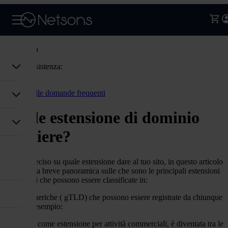
Assistenza
Codice assistenza:
Accedi
Torna alle domande frequenti
Quale estensione di dominio
scegliere?
Se sei indeciso su quale estensione dare al tuo sito, in questo articolo
faremo una breve panoramica sulle che sono le principali estensioni
disponibili che possono essere classificate in:
generiche ( gTLD) che possono essere registrate da chiunque
ad esempio:
.com
nata come estensione per attività commerciali, è diventata tra le