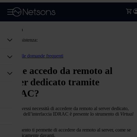
Assistenza
Codice assistenza:
Accedi
Torna alle domande frequenti
Come accedo da remoto al
server dedicato tramite
IDRAC?
Qualora avessi necessità di accedere da remoto al server dedicato,
all’interno dell’interfaccia IDRAC è presente lo strumento di
Virtual
Console.
Tale strumento ti permette di accedere da remoto al server, come se
ci fossi fisicamente davanti.