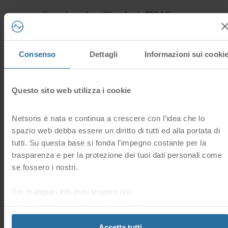
A tal proposito puoi accedere all’interfaccia IDRAC > tasto a
sinistra
Overview
>
Server
>
Virtual Console
> cliccando su
Launch
Virtual Console
è possibile lanciare una finestra in java che ti
mostrerà l’esatto stato della macchina in tempo reale.
Consenso
Dettagli
Informazioni sui cooki
Attraverso la funzionalità di Virtual Console è possibile effettuare il
login alla macchina,
ma anche lanciare sequenze di comandi come
ctrl+alt+canc o comandi di power on o power off del server stesso.
Questo sito web utilizza i cookie
Hai trovato
remoto, server dedicato, iDRAC, DRAC
utile questa
4 Utenti hanno trovato questa risposta utile
risposta?
Netsons è nata e continua a crescere con l’idea che lo
Sì
No
spazio web debba essere un diritto di tutti ed alla portata di
Domande frequenti correlate
tutti. Su questa base si fonda l’impegno costante per la
trasparenza e per la protezione dei tuoi dati personali come
se fossero i nostri.
Dove posso trovare i miei servizi di Server Dedicati
Per maggiori info puoi leggere qui:
nell’Area Clienti?
https://www.netsons.com/informativa-privacy
.
Trovi l’elenco dei tuoi Server Dedicati nella sezione
“Server”.
Accetta tutti