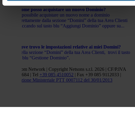
Come posso acquistare un nuovo Dominio?
È possibile acquistare un nuovo nome a dominio
direttamente dalla sezione “Domini” della tua Area Clienti
cliccando sul tasto blu “Aggiungi Dominio” oppure su...
Dove trovo le impostazioni relative ai miei Domini?
Nella sezione “Domini” della tua Area Clienti, trovi il tasto
in blu “Gestione Dominio”.
Netsons.com Network | Copyright Netsons s.r.l. 2026 | CF/P.IVA
01838660684 | Tel
+39 085 4510052
| Fax +39 085 9112033 |
Autorizzazione Ministeriale PTT 0007112 del 30/01/2013