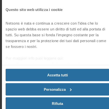
Sì
No
Questo sito web utilizza i cookie
Domande frequenti correlate
Netsons è nata e continua a crescere con l’idea che lo
spazio web debba essere un diritto di tutti ed alla portata di
tutti. Su questa base si fonda l’impegno costante per la
Dove posso trovare l’elenco dei miei Domini?
trasparenza e per la protezione dei tuoi dati personali come
Nella sezione “Domini” della tua Area Clienti, trovi l’elenco
se fossero i nostri.
di tutti i nomi a dominio registrati.
Per maggiori info puoi leggere qui:
https://www.netsons.com/informativa-privacy
.
Dove posso visionare lo stato dei miei Domini?
È possibile visionare lo stato dei tuoi domini, nella sezione
“Domini” della tua Area Clienti.
Accetta tutti
Personalizza
Dove posso visionare la scadenza dei miei Domini?
Puoi trovare la scadenza del tuoi domini, nella sezione
“Domini” della tua Area Clienti.
Rifiuta