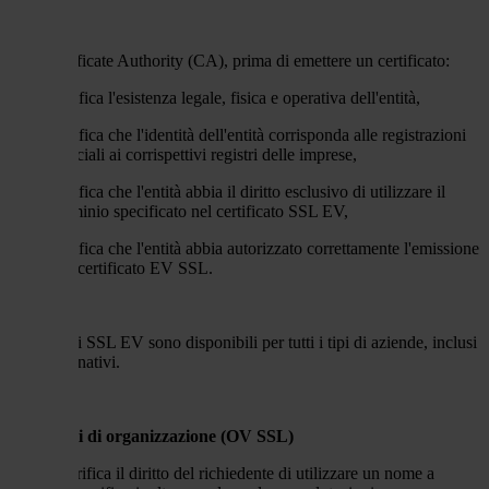
Una
Certificate Authority (CA)
,
prima di emettere un certificato
:
verifi
ca
l'esistenza legale, fisica e operativa dell'entità,
verifica
che l'identità dell'entità corrisponda alle registrazioni
ufficiali ai corrispettivi registri delle imprese,
verifica
che l'entità abbia il diritto esclusivo di utilizzare il
dominio sp
ecificato nel certificato SSL EV,
verifica
che l'entità abbia autorizzato correttamente l'emissione
del certificato EV SSL.
I certificati SSL EV s
ono disponibili per tutti i tipi di aziende, inclusi
enti governativi.
Certificati di organizzazione (OV SSL)
La CA verifica il diritto del richiedente di utilizzare un nome a