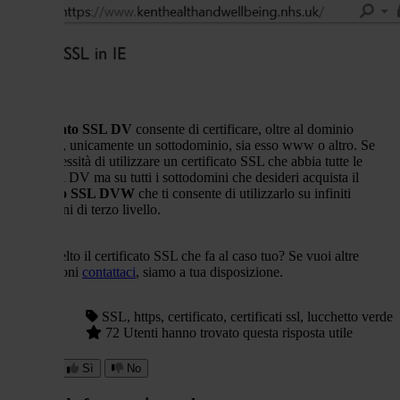
Il
certificato SSL DV
consente di certificare, oltre al dominio
principale, unicamente un sottodominio, sia esso www o altro. Se
hai la necessità di utilizzare un certificato SSL che abbia tutte le
qualità del DV ma su tutti i sottodomini che desideri acquista il
certificato SSL DVW
che ti consente di utilizzarlo su infiniti
sottodomini di terzo livello.
Ha già scelto il certificato SSL che fa al caso tuo? Se vuoi altre
informazioni
contattaci
, siamo a tua disposizione.
Hai
SSL, https, certificato, certificati ssl, lucchetto verde
trovato
72 Utenti hanno trovato questa risposta utile
utile
questa
risposta?
Sì
No