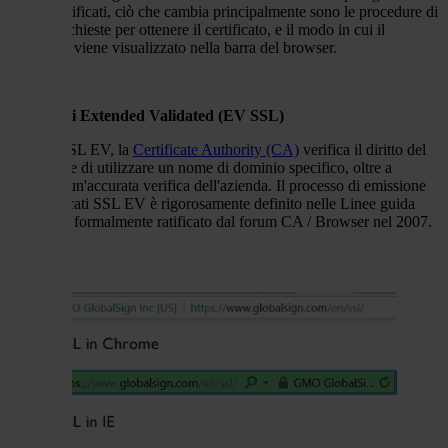
questi certificati, ciò
che cambia
principalmente
sono
le procedure di
verifica richiest
e
per ottenere il certificato, e
i
l modo in cui il
certificato viene vis
ualizzato
nel
la barra del browser.
Certificati
Extended Validated (EV SSL)
Con un SSL EV, la
Certificate Authority (CA)
verifica il diritto del
richiedente di utilizzare un nome di dominio specifico, oltre a
condurre un'accurata verifica dell'azienda
. Il processo di
emissione
dei certificati SSL EV è rigorosamente definito nelle Linee guida
EV, come formalmente ratificato dal forum CA / Browser nel 2007.