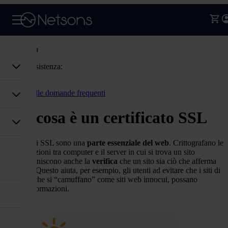
Assistenza
Codice assistenza:
Accedi
Torna alle domande frequenti
Che cosa è un certificato SSL
I certificati SSL sono una
parte essenziale del web
.
Crittografano
le
comunicazioni tra
computer e il server in cui si trova un sito
web,
e
forniscono anche la
verifica
che un sito
sia
ciò che afferma
di essere. Questo aiuta
,
per esempio
,
gli
utenti ad evitare che i siti di
phishing che si “camuffano” come
sit
i web innocui
, possano
rubare
informazioni.