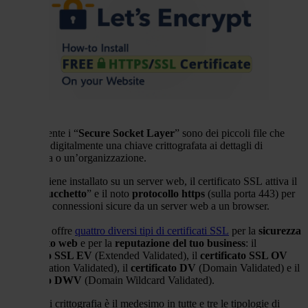
Tecnicamente i
“
Secure Socket Layer
” sono
dei piccoli file che
associano digitalmente una chiave crittografata ai dettagli di
un’azienda o un’organizzazione.
Quando
viene
installato su un server
w
eb,
il certificato SSL
attiva il
famoso “
lucchetto
” e il noto
protocollo https
(sulla porta 443) per
consentire connessioni sicure da un server web a un browser.
Netsons ti offre
quattro diversi tipi di certificati SSL
per la
sicurezza
del tuo sito web
e per la
reputazione del tuo business
:
il
certificato SSL EV
(Extended Validated), il
certificato SSL OV
(Organizzation Validated), il
certificato DV
(Domain Validated) e il
certificato DWV
(Domain Wildcard Validated).
Il livello di crittografia è il medesimo
in
tutte e tre le tipologie di