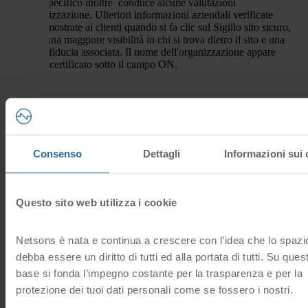
dominio specifico inoltre conduce alcune valutazioni
sull’organizzazione. Ul
teriori informazioni aziendali verificate
vengono mostrate ai clienti quando si fa clic sul Sigillo sito sicuro,
offrendo una maggiore visibilità in chi si trova dietro il sito e una
maggiore fiducia associata. Il nome dell'organizzazione appare
anche nel
certificato sotto il campo ON.
Consenso
Dettagli
Informazioni sui 
Questo sito web utilizza i cookie
Netsons è nata e continua a crescere con l’idea che lo spaz
debba essere un diritto di tutti ed alla portata di tutti. Su ques
base si fonda l’impegno costante per la trasparenza e per la
protezione dei tuoi dati personali come se fossero i nostri.