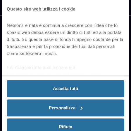
All trademarks belong to their
Questo sito web utilizza i cookie
respective owners
Netsons è nata e continua a crescere con l’idea che lo
Sospensione Servizio
spazio web debba essere un diritto di tutti ed alla portata
di tutti. Su questa base si fonda l’impegno costante per la
trasparenza e per la protezione dei tuoi dati personali
come se fossero i nostri.
Netsons
Customer Area
Accessibility Information
Per maggiori info puoi leggere qui:
Sign up
Consumer Information
https://www.netsons.com/informativa-privacy
.
Affiliation
Sitemap
Service Agreements and
SLA
Accetta tutti
Certifications
Forms
Cookie Policy
Price list
Personalizza
Privacy Policy
GDPR
Rifiuta