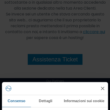
sottostante o in qualsiasi altro momento accedendo
alla sezione dedicata nella tua Area Clienti.
Se invece sei un utente che stava cercando questo
sito web... ci auguriamo che il suo proprietario lo
reclami presto mettendosi il prima possibile in
contatto con noi, e intanto ti invitiamo a
cliccare qui
per sapere cosa è un hosting!
Assistenza Ticket
Our Partners
Consenso
Dettagli
Informazioni sui cookie