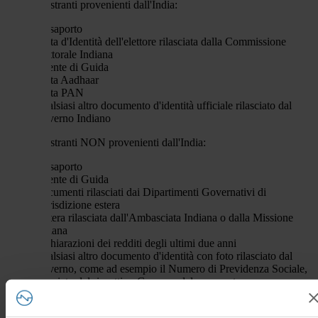
Per i Registranti provenienti dall'India:
Passaporto
Carta d'Identità dell'elettore rilasciata dalla Commissione
Elettorale Indiana
Patente di Guida
Carta Aadhaar
Carta PAN
Qualsiasi altro documento d'identità ufficiale rilasciato dal
Governo Indiano
Per i Registranti NON provenienti dall'India:
Passaporto
Patente di Guida
Documenti rilasciati dai Dipartimenti Governativi di
giurisdizione estera
Lettera rilasciata dall'Ambasciata Indiana o dalla Missione
Indiana
Dichiarazioni dei redditi degli ultimi due anni
Qualsiasi altro documento d'identità con foto rilasciato dal
Governo, come ad esempio il Numero di Previdenza Sociale,
rilasciato dal rispettivo Governo del paese estero
I Registranti NON provenienti dall'India devono anche presentare