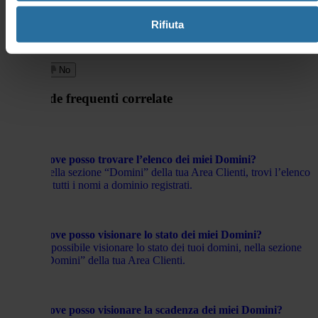
In caso di esito negativo il dominio verrà sospeso e poi cancellato.
Rifiuta
Hai trovato
0 Utenti hanno trovato questa risposta utile
utile questa
risposta?
Sì
No
Domande frequenti correlate
Dove posso trovare l’elenco dei miei Domini?
Nella sezione “Domini” della tua Area Clienti, trovi l’elenco
di tutti i nomi a dominio registrati.
Dove posso visionare lo stato dei miei Domini?
È possibile visionare lo stato dei tuoi domini, nella sezione
“Domini” della tua Area Clienti.
Dove posso visionare la scadenza dei miei Domini?