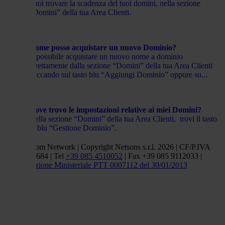
Puoi trovare la scadenza del tuoi domini, nella sezione
“Domini” della tua Area Clienti.
Come posso acquistare un nuovo Dominio?
È possibile acquistare un nuovo nome a dominio
direttamente dalla sezione “Domini” della tua Area Clienti
cliccando sul tasto blu “Aggiungi Dominio” oppure su...
Dove trovo le impostazioni relative ai miei Domini?
Nella sezione “Domini” della tua Area Clienti, trovi il tasto
in blu “Gestione Dominio”.
Netsons.com Network | Copyright Netsons s.r.l. 2026 | CF/P.IVA
01838660684 | Tel
+39 085 4510052
| Fax +39 085 9112033 |
Autorizzazione Ministeriale PTT 0007112 del 30/01/2013