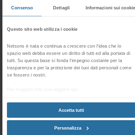
una dichiarazione firmata per dimostrare un legittimo legame
commerciale o uno scopo connesso all'India.
Consenso
Dettagli
Informazioni sui cooki
Esempi di legame commerciale o scopo commerciale potrebbero
includere:
Questo sito web utilizza i cookie
Avere clienti in India
Gestire una filiale o una sussidiaria indiana
Vendere prodotti/servizi a consumatori indiani
Netsons è nata e continua a crescere con l’idea che lo
Iniziative di marketing rivolte all'India
spazio web debba essere un diritto di tutti ed alla portata di
Partnership con aziende indiane
tutti. Su questa base si fonda l’impegno costante per la
La dichiarazione deve includere quanto segue:
trasparenza e per la protezione dei tuoi dati personali come
Nome dell'Azienda Registrante (o di altra tipologia di
se fossero i nostri.
Organizzazione) o della Persona Fisica Registrante
Paese di registrazione
Per maggiori info puoi leggere qui:
Chiara dichiarazione di legame commerciale o operativo con
l'India
https://www.netsons.com/informativa-privacy
.
Firmata dalla Persona Fisica Registrante o dal Legale
Rappresentante dell’Azienda (o di altra tipologia di
Accetta tutti
Organizzazione)
La documentazione sarà inoltrata al Registro, il quale valuterà se il
Registrante ha le caratteristiche adatte a mantenere un dominio .IN
Personalizza