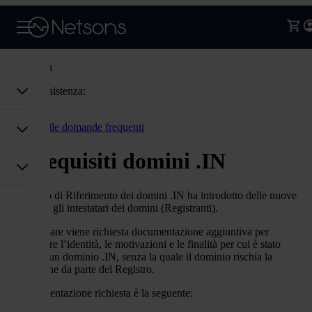
Assistenza
Codice assistenza:
Accedi
Torna alle domande frequenti
Prerequisiti domini .IN
Il Registro di Riferimento dei domini .IN ha introdotto delle nuove
Policy per gli intestatari dei domini (Registranti).
In particolare viene richiesta documentazione aggiuntiva per
comprovare l’identità, le motivazioni e le finalità per cui è stato
registrato un dominio .IN, senza la quale il dominio rischia la
sospensione da parte del Registro.
La documentazione richiesta è la seguente: