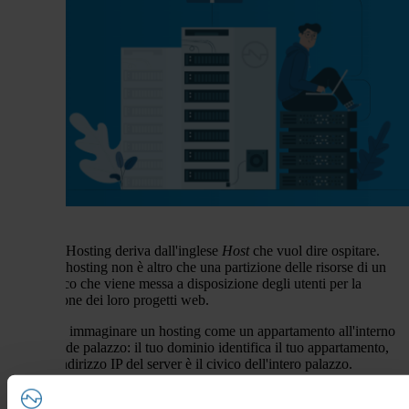
La parola Hosting deriva dall'inglese
Host
che vuol dire ospitare.
Difatti un hosting non è altro che una partizione delle risorse di un
server fisico che viene messa a disposizione degli utenti per la
realizzazione dei loro progetti web.
È comune immaginare un hosting come un appartamento all'interno
di un grande palazzo: il tuo dominio identifica il tuo appartamento,
mentre l'indirizzo IP del server è il civico dell'intero palazzo.
Gli Hosting, infatti, si identificano come servizi condivisi poiché