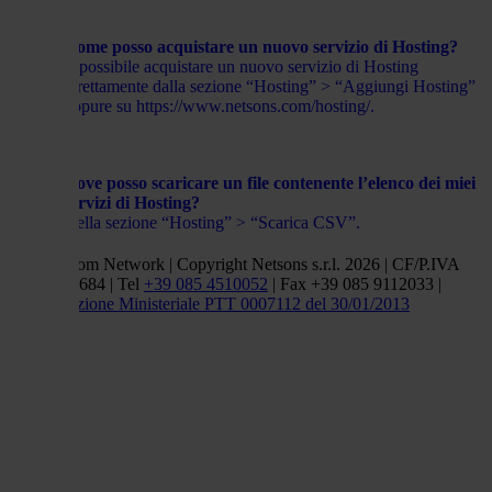
Come posso acquistare un nuovo servizio di Hosting?
È possibile acquistare un nuovo servizio di Hosting
direttamente dalla sezione “Hosting” > “Aggiungi Hosting”
oppure su https://www.netsons.com/hosting/.
Dove posso scaricare un file contenente l’elenco dei miei
servizi di Hosting?
Nella sezione “Hosting” > “Scarica CSV”.
Netsons.com Network | Copyright Netsons s.r.l. 2026 | CF/P.IVA
01838660684 | Tel
+39 085 4510052
| Fax +39 085 9112033 |
Autorizzazione Ministeriale PTT 0007112 del 30/01/2013