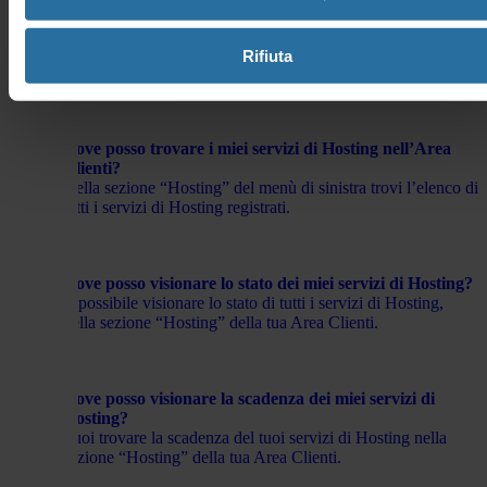
5 Utenti hanno trovato questa risposta utile
Sì
No
Domande frequenti correlate
Rifiuta
Dove posso trovare i miei servizi di Hosting nell’Area
Clienti?
Nella sezione “Hosting” del menù di sinistra trovi l’elenco di
tutti i servizi di Hosting registrati.
Dove posso visionare lo stato dei miei servizi di Hosting?
È possibile visionare lo stato di tutti i servizi di Hosting,
nella sezione “Hosting” della tua Area Clienti.
Dove posso visionare la scadenza dei miei servizi di
Hosting?
Puoi trovare la scadenza del tuoi servizi di Hosting nella
sezione “Hosting” della tua Area Clienti.