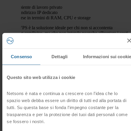
ambiente di lavoro privato
un indirizzo IP dedicato
risorse in termini di RAM, CPU e storage
Il Cloud VPS è la soluzione ideale per chi non si accontenta
dell'hosting condiviso, ma che non intende neanche affrontare i costi
di un Server Dedicato.
Consulta le nostre soluzioni di Cloud VPS e scegli quella che fa per
te:
https://www.netsons.com/cloud/cloud-vps/
Consenso
Dettagli
Informazioni sui cooki
Questo sito web utilizza i cookie
Hai trovato
vps, cloud
utile questa
Netsons è nata e continua a crescere con l’idea che lo
17 Utenti hanno trovato questa risposta utile
risposta?
spazio web debba essere un diritto di tutti ed alla portata di
Sì
tutti. Su questa base si fonda l’impegno costante per la
No
trasparenza e per la protezione dei tuoi dati personali come
Domande frequenti correlate
se fossero i nostri.