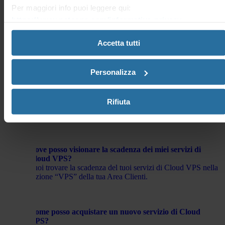
Per maggiori info puoi leggere qui:
https://www.netsons.com/informativa-privacy
.
Dove posso visionare lo stato dei miei servizi di Cloud
VPS nell’Area Clienti?
Accetta tutti
È possibile visionare lo stato di tutti i servizi di Cloud VPS,
nella sezione “VPS” della tua Area Clienti.
Personalizza
Dove posso trovare i miei servizi di Cloud VPS nell’Area
Clienti?
Rifiuta
Nella sezione “ VPS” trovi l’elenco di tutti i servizi di Cloud
VPS registrati.
Dove posso visionare la scadenza dei miei servizi di
Cloud VPS?
Puoi trovare la scadenza del tuoi servizi di Cloud VPS nella
sezione “VPS” della tua Area Clienti.
Come posso acquistare un nuovo servizio di Cloud
VPS?