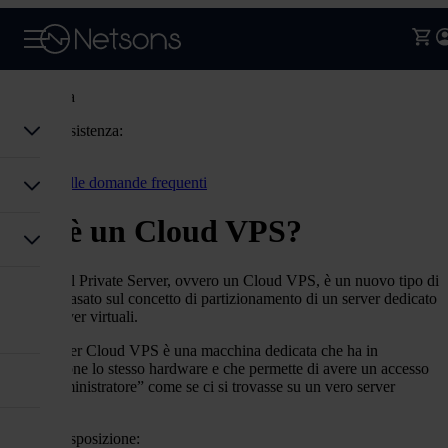
Assistenza
Codice assistenza:
Accedi
Torna alle domande frequenti
Cos'è un Cloud VPS?
Un Virtual Private Server, ovvero un Cloud VPS, è un nuovo tipo di
Hosting basato sul concetto di partizionamento di un server dedicato
in più server virtuali.
Ogni server Cloud VPS è una macchina dedicata che ha in
condivisione lo stesso hardware e che permette di avere un accesso
root “amministratore” come se ci si trovasse su un vero server
dedicato.
Avrai a disposizione: