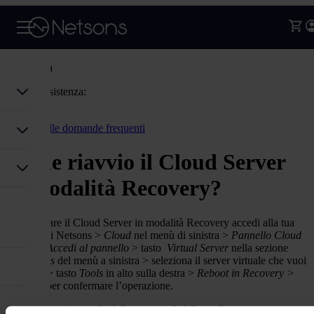
Assistenza
Codice assistenza:
Accedi
Torna alle domande frequenti
Come riavvio il Cloud Server
in modalità Recovery?
Per riavviare il Cloud Server in modalità Recovery accedi alla tua
area clienti Netsons >
Cloud
nel menù di sinistra >
Pannello Cloud
Server
>
Accedi al pannello
>
tasto
Virtual Server
nella sezione
Appliances
del menù a sinistra
> seleziona il server virtuale che vuoi
riavviare > tasto
Tools
in alto sulla destra >
Reboot in Recovery >
tasto
Yes
per confermare l’operazione.
Per VS con crittografia della password abilitata, l'accesso