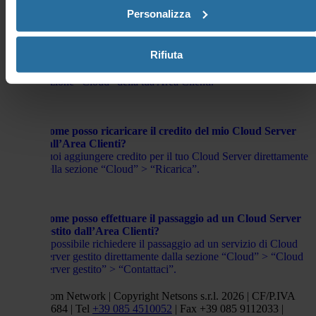
Personalizza
Dove posso visionare lo stato del mio Cloud Server
Rifiuta
nell’Area Clienti?
È possibile visionare lo stato del tuo Cloud Server, nella
sezione “Cloud” della tua Area Clienti.
Come posso ricaricare il credito del mio Cloud Server
dall’Area Clienti?
Puoi aggiungere credito per il tuo Cloud Server direttamente
nella sezione “Cloud” > “Ricarica”.
Come posso effettuare il passaggio ad un Cloud Server
gestito dall’Area Clienti?
È possibile richiedere il passaggio ad un servizio di Cloud
Server gestito direttamente dalla sezione “Cloud” > “Cloud
Server gestito” > “Contattaci”.
Netsons.com Network | Copyright Netsons s.r.l. 2026 | CF/P.IVA
01838660684 | Tel
+39 085 4510052
| Fax +39 085 9112033 |