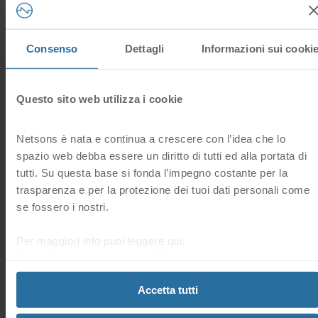
temporaneo è "root" e la password è "ripristino".
Per VS con crittografia della password disabilitata, la password
"root" verrà utilizzata per riavviare il VS in ripristino.
Consenso
Dettagli
Informazioni sui cooki
Hai trovato
Cloud Server, riavvio, recovery
utile questa
0 Utenti hanno trovato questa risposta utile
risposta?
Questo sito web utilizza i cookie
Sì
No
Domande frequenti correlate
Netsons è nata e continua a crescere con l’idea che lo
spazio web debba essere un diritto di tutti ed alla portata di
tutti. Su questa base si fonda l’impegno costante per la
trasparenza e per la protezione dei tuoi dati personali come
Dove posso attivare un nuovo servizio di Cloud Server?
se fossero i nostri.
È possibile attivare un nuovo servizio di Cloud Server
direttamente dalla sezione “Cloud” della tua Area Clienti
oppure su https://www.netsons.com/cloud/cloud-server/.
Per maggiori info puoi leggere qui:
https://www.netsons.com/informativa-privacy
.
Dove posso trovare il mio servizio di Cloud Server
Accetta tutti
nell’Area Clienti?
Nella sezione “Cloud” trovi il tuo Cloud Server registrato.